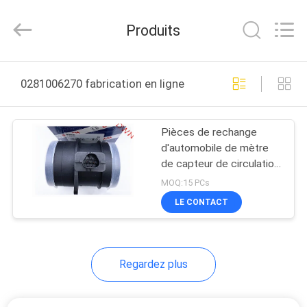
2026
Wuxi
Welben
Produits
Auto
Parts
Co.,LTD.
All
Rights
MAISON
Reserved.
0281006270 fabrication en ligne
PRODUITS
Pièces de rechange
d'automobile de mètre
AU
de capteur de circulation
SUJET
d'air de Bosch 0 281 006
MOQ:15 PCs
270 0281006270
DE
LE CONTACT
NOUS
Regardez plus
VISITE
D'USINE