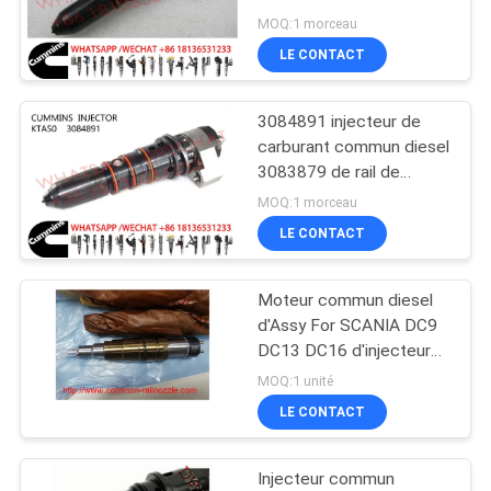
moteur diesel de M11
MOQ:1 morceau
SITE
ISM11 QSM11 3087648
LE CONTACT
3087587
PRIVACY
3084891 injecteur de
POLICY
carburant commun diesel
3083879 de rail de
KTA50 KTA38 3084398
MOQ:1 morceau
3070155 3023934
LE CONTACT
3068859
Moteur commun diesel
d'Assy For SCANIA DC9
DC13 DC16 d'injecteur
de carburant de rail de
MOQ:1 unité
Cummins 2057401
LE CONTACT
Injecteur commun