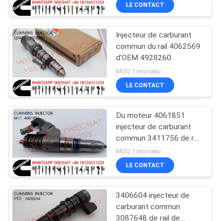
LE CONTACT
CONTRÔLE
Injecteur de carburant
DE
commun du rail 4062569
QUALITÉ
d'OEM 4928260
MOQ:1 morceau
CONTACTEZ-
LE CONTACT
NOUS
Du moteur 4061851
injecteur de carburant
DEMANDEZ
commun 3411756 de rail
M11 diesel 4903472
UNE
MOQ:1 morceau
LE CONTACT
CITATION
3406604 injecteur de
PLAN
carburant commun
DU
3087648 de rail de