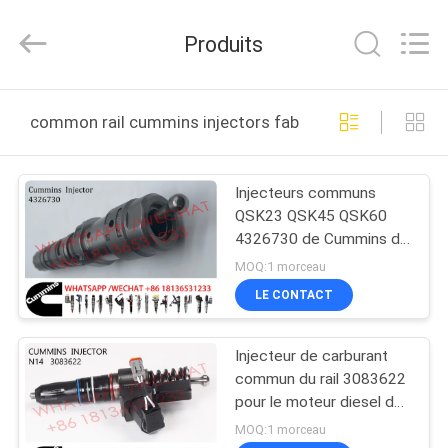
2026
Wuxi
Welben
Produits
Auto
Parts
Co.,LTD.
All
Rights
MAISON
Reserved.
common rail cummins injectors fabrication en ligne
PRODUITS
Injecteurs communs
QSK23 QSK45 QSK60
AU
4326730 de Cummins de
SUJET
rail de gazole
MOQ:1 morceau
DE
LE CONTACT
NOUS
Injecteur de carburant
commun du rail 3083622
VISITE
pour le moteur diesel de
Cummins
D'USINE
MOQ:1 morceau