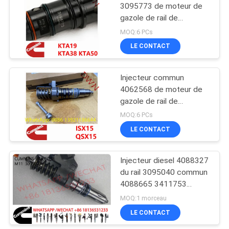
3095773 de moteur de
gazole de rail de
Cummins 4307427 pour
MOQ:6 PCs
le moteur diesel de
LE CONTACT
Cummins KTA19 KTA38
KTA50
Injecteur commun
4062568 de moteur de
gazole de rail de
Cummins pour le moteur
MOQ:6 PCs
diesel de Cummins
LE CONTACT
QSX15 ISX15
Injecteur diesel 4088327
du rail 3095040 commun
4088665 3411753
3080429
MOQ:1 morceau
LE CONTACT