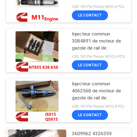
Cummins pour le moteur
USD 185 Per Pieces MOQ:6 PCs
SITE
M11
LE CONTACT
PRIVACY
Injecteur commun
POLICY
3084891 de moteur de
gazole de rail de
Cummins 4326359 pour
USD 185 Per Pieces MOQ:6 PCS
le moteur diesel de
LE CONTACT
Cummins NT855 K38
K50
Injecteur commun
4062568 de moteur de
gazole de rail de
Cummins pour le moteur
USD 185 Per Pieces MOQ:6 PCs
diesel de Cummins
LE CONTACT
QSX15 ISX15
3609962 4326359