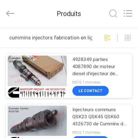
2026
Wuxi
Welben
Produits
Auto
Parts
Co.,LTD.
All
Rights
MAISON
Reserved.
cummins injectors fabrication en ligne
PRODUITS
4928349 parties
4087890 de moteur
AU
diesel d'injecteur de
SUJET
QSK60 Cummins
MOQ:1 morceau
DE
LE CONTACT
NOUS
Injecteurs communs
QSK23 QSK45 QSK60
VISITE
4326730 de Cummins de
rail de gazole
D'USINE
MOQ:1 morceau