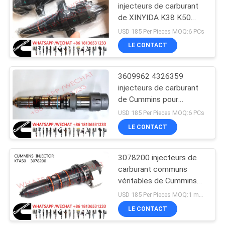
injecteurs de carburant
de XINYIDA K38 K50
Cummins
USD 185 Per Pieces MOQ:6 PCs
LE CONTACT
3609962 4326359
injecteurs de carburant
de Cummins pour
XINYIDA K38 K50
USD 185 Per Pieces MOQ:6 PCs
LE CONTACT
3078200 injecteurs de
carburant communs
véritables de Cummins
du rail KTA50 3023934
USD 185 Per Pieces MOQ:1 morceau
3070155 3084891
LE CONTACT
3068859