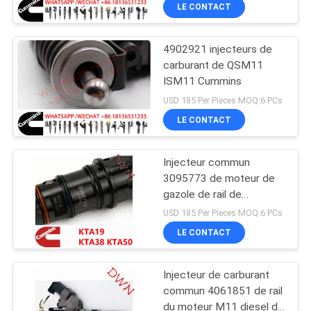
LE CONTACT
CONTRÔLE
4902921 injecteurs de
DE
carburant de QSM11
QUALITÉ
ISM11 Cummins
USD 185 Per Pieces MOQ:6 PCs
CONTACTEZ-
LE CONTACT
NOUS
Injecteur commun
3095773 de moteur de
DEMANDEZ
gazole de rail de
Cummins 4307427 pour
UNE
USD 185 Per Pieces MOQ:6 PCs
le moteur diesel de
LE CONTACT
CITATION
Cummins KTA19 KTA38
KTA50
Injecteur de carburant
PLAN
commun 4061851 de rail
DU
du moteur M11 diesel de