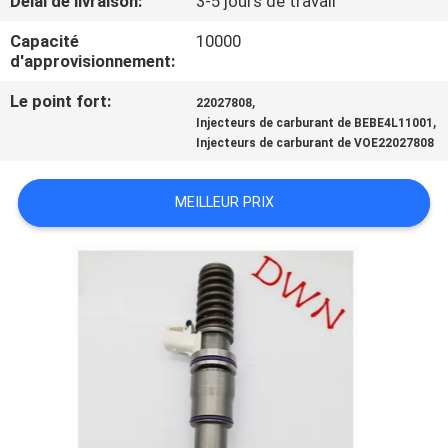
Délai de livraison:
3-5 jours de travail
Capacité
10000
CONTRÔLE
d'approvisionnement:
DE
Le point fort:
,
22027808
QUALITÉ
,
Injecteurs de carburant de BEBE4L11001
Injecteurs de carburant de VOE22027808
CONTACTEZ-
MEILLEUR PRIX
NOUS
DEMANDEZ
UNE
CITATION
PLAN
DU