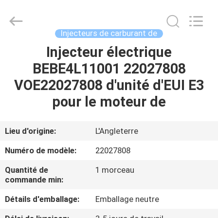
2026
Wuxi
Welben
Auto
Parts
Injecteurs de carburant de
Co.,LTD.
All
Rights
Injecteur électrique
MAISON
Reserved.
BEBE4L11001 22027808
PRODUITS
VOE22027808 d'unité d'EUI E3
pour le moteur de
AU
SUJET
Lieu d'origine:
L'Angleterre
DE
Numéro de modèle:
22027808
NOUS
Quantité de
1 morceau
commande min:
VISITE
Détails d'emballage:
Emballage neutre
D'USINE