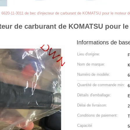
 6620-11-3011 de bec d'injecteur de carburant de KOMATSU pour le moteu
ecteur de carburant de KOMATSU pour 
Informations de bas
Lieu d'origine:
F
Nom de marque:
K
Numéro de modèle:
6
Quantité de commande min:
6
Détails d'emballage:
E
Délai de livraison:
2
Conditions de paiement:
T
Capacité
5