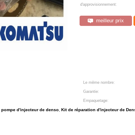
d'approvisionnement:
meilleur prix
Le même nombre:
Garantie:
Empaquetage:
e pompe d'injecteur de denso
Kit de réparation d'injecteur de De
,