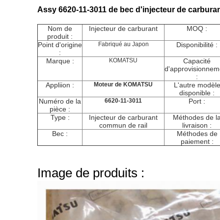
Assy 6620-11-3011 de bec d'injecteur de carb
Nom de
Injecteur de carburant
MOQ :
produit :
Point d'origine
Fabriqué au Japon
Disponibilité :
:
Marque :
KOMATSU
Capacité
d'approvisionnem
:
Appliion :
Moteur de KOMATSU
L'autre modèl
disponible :
Numéro de la
6620-11-3011
Port :
pièce :
Type :
Injecteur de carburant
Méthodes de l
commun de rail
livraison :
Bec :
Méthodes de
paiement :
Image de produits :