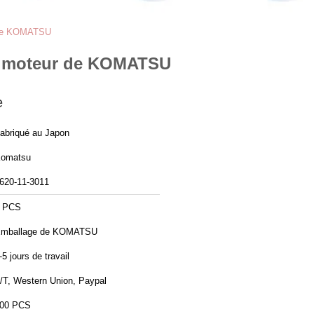
r de KOMATSU
le moteur de KOMATSU
e
abriqué au Japon
omatsu
620-11-3011
 PCS
mballage de KOMATSU
-5 jours de travail
/T, Western Union, Paypal
00 PCS