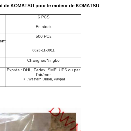
urant de KOMATSU pour le moteur de KOMATSU
6 PCS
En stock
500 PCs
ent
e
6620-11-3011
Changhaï/Ningbo
a
Exprès : DHL, Fedex, SME, UPS ou par
l'air/mer
T/T, Western Union, Paypal