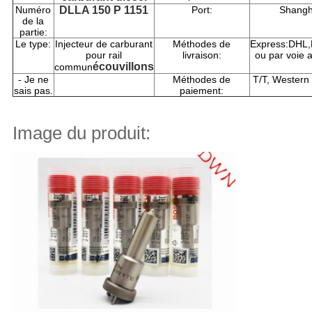
Numéro
DLLA 150 P 1151
Port:
Shangh
de la
partie:
Le type:
Injecteur de carburant
Méthodes de
Express:DHL
pour rail
livraison:
ou par voie 
écouvillons
commun
- Je ne
Méthodes de
T/T, Western
sais pas.
paiement:
Image du produit: