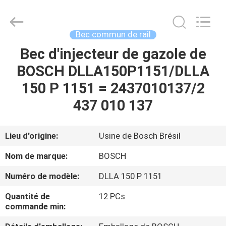
2026
Wuxi
Welben
Auto
Parts
Bec commun de rail
Co.,LTD.
All
Rights
Bec d'injecteur de gazole de
MAISON
Reserved.
BOSCH DLLA150P1151/DLLA
PRODUITS
150 P 1151 = 2437010137/2
437 010 137
AU
SUJET
Lieu d'origine:
Usine de Bosch Brésil
DE
Nom de marque:
BOSCH
NOUS
Numéro de modèle:
DLLA 150 P 1151
Quantité de
12 PCs
VISITE
commande min:
D'USINE