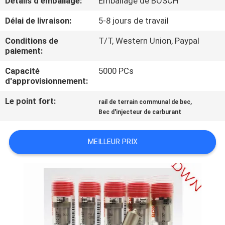
Détails d'emballage:
Emballage de BOSCH
Délai de livraison:
5-8 jours de travail
CONTRÔLE
DE
Conditions de
T/T, Western Union, Paypal
paiement:
QUALITÉ
Capacité
5000 PCs
d'approvisionnement:
CONTACTEZ-
Le point fort:
,
rail de terrain communal de bec
NOUS
Bec d'injecteur de carburant
DEMANDEZ
MEILLEUR PRIX
UNE
CITATION
PLAN
DU