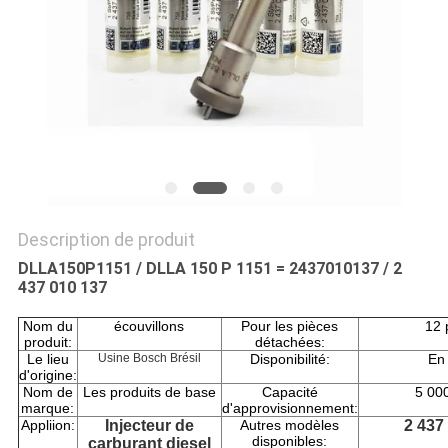
SITE
PRIVACY
POLICY
Description de produit
DLLA150P1151 / DLLA 150 P 1151 = 2437010137 / 2
437 010 137
Nom du
écouvillons
Pour les pièces
12 
produit:
détachées:
Le lieu
Usine Bosch Brésil
Disponibilité:
En
d'origine:
Nom de
Les produits de base
Capacité
5 00
marque:
d'approvisionnement:
Appliion:
Injecteur de
Autres modèles
2 437
disponibles:
carburant diesel