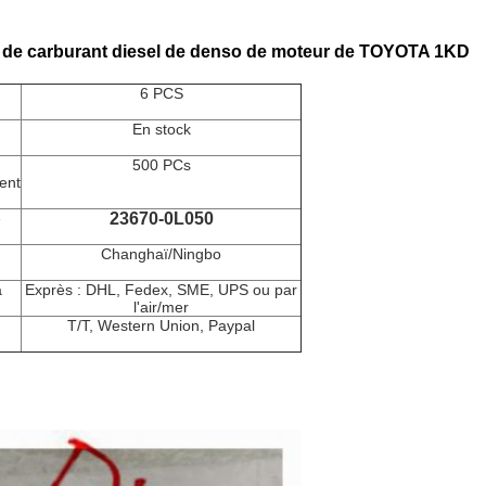
on de carburant diesel de denso de moteur de TOYOTA 1KD
6 PCS
En stock
500 PCs
ent
e
23670-0L050
Changhaï/Ningbo
a
Exprès : DHL, Fedex, SME, UPS ou par
l'air/mer
T/T, Western Union, Paypal