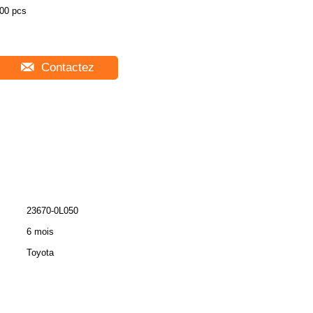
00 pcs
Contactez
23670-0L050
6 mois
Toyota