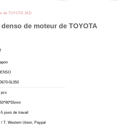
teur de TOYOTA 1KD
 de denso de moteur de TOYOTA
e
apon
DENSO
3670-0L050
 pcs
50*90*55mm
-5 jours de travail
 / T, Western Union, Paypal