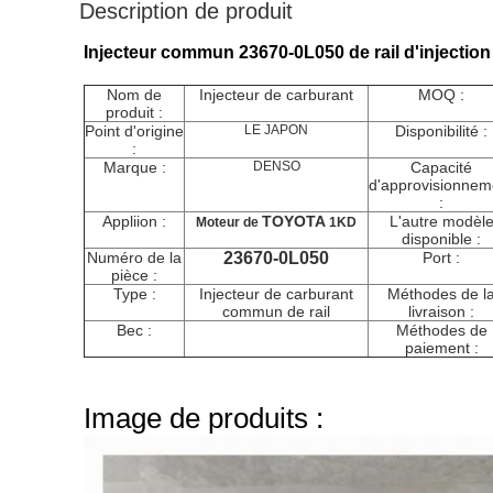
Description de produit
Injecteur commun 23670-0L050 de rail d'injecti
Nom de
Injecteur de carburant
MOQ :
produit :
Point d'origine
LE JAPON
Disponibilité :
:
Marque :
DENSO
Capacité
d'approvisionnem
:
Appliion :
TOYOTA
L'autre modèl
Moteur
de
1KD
disponible :
Numéro de la
23670-0L050
Port :
pièce :
Type :
Injecteur de carburant
Méthodes de l
commun de rail
livraison :
Bec :
Méthodes de
paiement :
Image de produits :