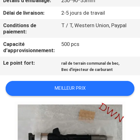
Détails d'emballage:
250*90*55mm
Délai de livraison:
2-5 jours de travail
CONTRÔLE
DE
Conditions de
T / T, Western Union, Paypal
paiement:
QUALITÉ
Capacité
500 pcs
d'approvisionnement:
CONTACTEZ-
Le point fort:
,
rail de terrain communal de bec
NOUS
Bec d'injecteur de carburant
DEMANDEZ
MEILLEUR PRIX
UNE
CITATION
PLAN
DU