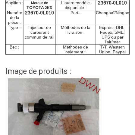
Appliion :
L'autre modèle
23670-0L010
Moteur
de
TOYOTA
disponible :
2KD
Numéro
23670-0L010
Port :
Changhaï/Ningbo
de la
pièce :
Type :
Injecteur de
Méthodes de la
Exprès : DHL,
carburant
livraison :
Fedex, SME,
commun de rail
UPS ou par
l'air/mer
Bec :
Méthodes de
T/T, Western
paiement :
Union, Paypal
Image de produits :