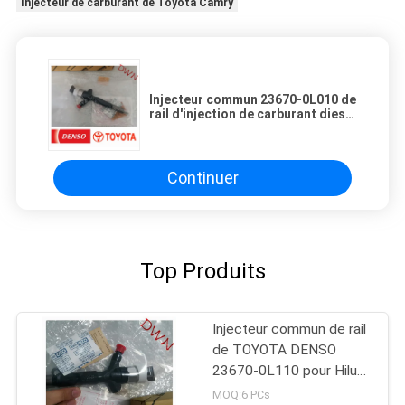
Injecteur de carburant de Toyota Camry
Injecteur commun 23670-0L010 de
rail d'injection de carburant diesel
de denso de moteur de TOYOTA
2KD
Continuer
Top Produits
Injecteur commun de rail
de TOYOTA DENSO
23670-0L110 pour Hilux
2KD
MOQ:6 PCs