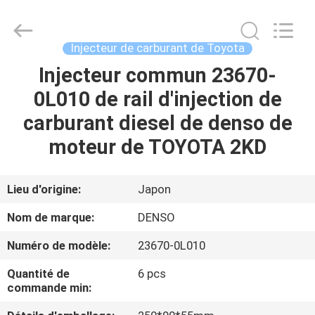
2026
Wuxi
Welben
Auto
Parts
Injecteur de carburant de Toyota
Co.,LTD.
All
Rights
Injecteur commun 23670-
MAISON
Reserved.
0L010 de rail d'injection de
PRODUITS
carburant diesel de denso de
moteur de TOYOTA 2KD
AU
SUJET
Lieu d'origine:
Japon
DE
Nom de marque:
DENSO
NOUS
Numéro de modèle:
23670-0L010
Quantité de
6 pcs
VISITE
commande min:
D'USINE