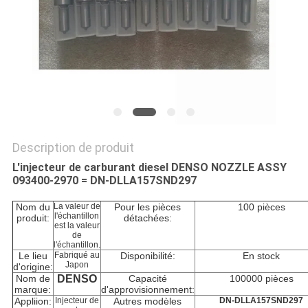
SITE
PRIVACY
POLICY
Description de produit
L'injecteur de carburant diesel DENSO NOZZLE ASSY
093400-2970 = DN-DLLA157SND297
Nom du
La valeur de
Pour les pièces
100 pièces
l'échantillon
produit:
détachées:
est la valeur
de
l'échantillon.
Le lieu
Fabriqué au
Disponibilité:
En stock
Japon
d'origine:
Nom de
DENSO
Capacité
100000 pièces
marque:
d'approvisionnement:
Appliion:
Injecteur de
Autres modèles
DN-DLLA157SND297