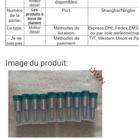
moteur
disponibles:
diesel
Numéro
Les
Port:
Shanghai/Ningbo
produits à
de la
base de
partie:
plantes
Le type:
Moteur
Méthodes de
Express:DHL,Fedex,EMS
diesel
livraison:
ou par voie aérienne/ma
- Je ne
Méthodes de
T/T, Western Union et Pa
sais pas.
paiement:
Image du produit: