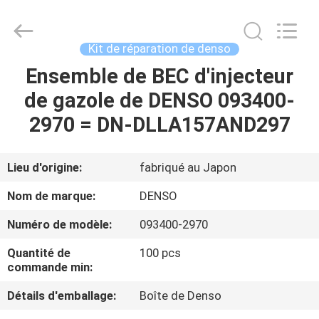
2026
Wuxi
Welben
Auto
Parts
Kit de réparation de denso
Co.,LTD.
All
Rights
Ensemble de BEC d'injecteur
MAISON
Reserved.
de gazole de DENSO 093400-
PRODUITS
2970 = DN-DLLA157AND297
AU
Lieu d'origine:
fabriqué au Japon
SUJET
Nom de marque:
DENSO
DE
Numéro de modèle:
093400-2970
NOUS
Quantité de
100 pcs
commande min:
VISITE
Détails d'emballage:
Boîte de Denso
D'USINE