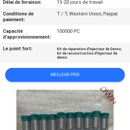
Délai de livraison:
15-20 jours de travail
CONTRÔLE
Conditions de
T / T, Western Union, Paypal
paiement:
DE
Capacité
100000 PC
QUALITÉ
d'approvisionnement:
Le point fort:
,
Kit de réparation d'injecteur de Denso
CONTACTEZ-
kit de reconstruction d'injecteur de
denso
NOUS
MEILLEUR PRIX
DEMANDEZ
UNE
CITATION
PLAN
DU