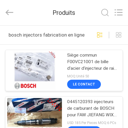
2026
Wuxi
Welben
Produits
Auto
Parts
Co.,LTD.
All
Rights
MAISON
Reserved.
bosch injectors fabrication en ligne
PRODUITS
Siège commun
F00VC21001 de bille
AU
d'acier d'injecteur de rail
SUJET
de BOSCH pour les
MOQ:Unité 50
séries de l'injecteur 120
DE
LE CONTACT
de bosch/F00VC21002
NOUS
pour l'injecteur 110
séries
0445120393 injecteurs
de carburant de BOSCH
VISITE
pour FAW JIEFANG WIXI
6DL1/6DL2 1112010-
D'USINE
USD 185 Per Pieces MOQ:6 PCs