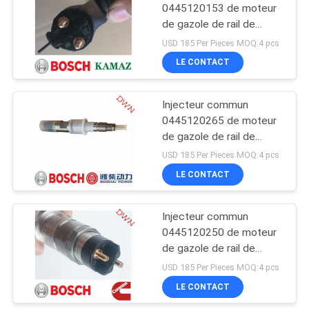
0445120153 de moteur
de gazole de rail de
BOSCH pour le moteur
USD 185 Per Pieces MOQ:4 pcs
de KAMAZ
LE CONTACT
Injecteur commun
0445120265 de moteur
de gazole de rail de
BOSCH 612630090001
USD 185 Per Pieces MOQ:4 pcs
pour le moteur de
LE CONTACT
WEICHAI WP12
Injecteur commun
0445120250 de moteur
de gazole de rail de
BOSCH 5263321 pour
USD 185 Per Pieces MOQ:4 pcs
Cummins Engine
LE CONTACT