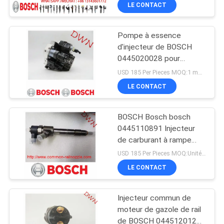
59D/1112010A630-
LE CONTACT
0000 0445120078
CONTRÔLE
Pompe à essence
DE
d'injecteur de BOSCH
QUALITÉ
0445020028 pour
MITSUBISHI 4M50
USD 185 Per Pieces MOQ:1 morceau
ME221816 ME223954
CONTACTEZ-
LE CONTACT
NOUS
BOSCH Bosch bosch
0445110891 Injecteur
DEMANDEZ
de carburant à rampe
commune Assy Diesel
UNE
USD 185 Per Pieces MOQ:Unité 12
BOSCH 110 891 pour
LE CONTACT
CITATION
moteur YC4DK JMC JAC
Injecteur commun de
PLAN
moteur de gazole de rail
DU
de BOSCH 0445120121