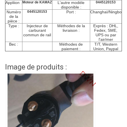
Appliion :
Moteur de KAMAZ
L'autre modèle
0445120153
disponible :
Numéro
0445120153
Port :
Changhaï/Ningbo
de la
pièce :
Type :
Injecteur de
Méthodes de la
Exprès : DHL,
carburant
livraison :
Fedex, SME,
commun de rail
UPS ou par
l'air/mer
Bec :
Méthodes de
T/T, Western
paiement :
Union, Paypal
Image de produits :