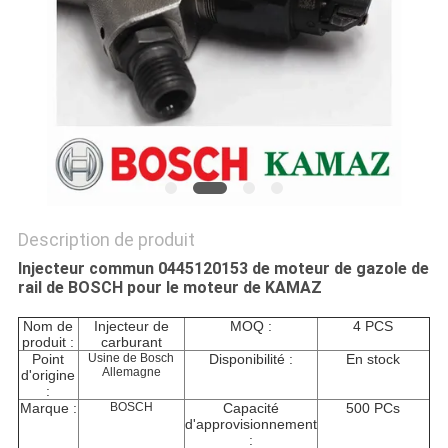
SITE
PRIVACY
POLICY
Description de produit
Injecteur commun 0445120153 de moteur de gazole de
rail de BOSCH pour le moteur de KAMAZ
Nom de
Injecteur de
MOQ :
4 PCS
produit :
carburant
Point
Usine de Bosch
Disponibilité :
En stock
Allemagne
d'origine
:
Marque :
BOSCH
Capacité
500 PCs
d'approvisionnement
: