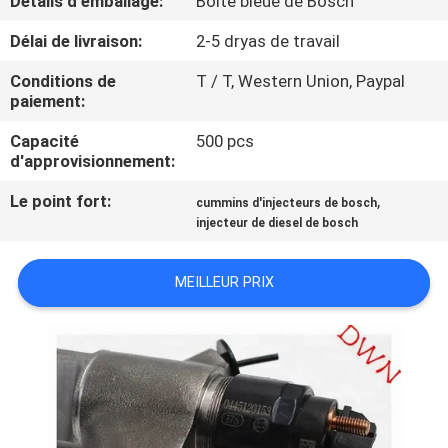
Détails d'emballage:
Boîte bleue de Bosch
Délai de livraison:
2-5 dryas de travail
CONTRÔLE
DE
Conditions de
T / T, Western Union, Paypal
paiement:
QUALITÉ
Capacité
500 pcs
d'approvisionnement:
CONTACTEZ-
Le point fort:
,
cummins d'injecteurs de bosch
NOUS
injecteur de diesel de bosch
DEMANDEZ
MEILLEUR PRIX
UNE
CITATION
PLAN
DU