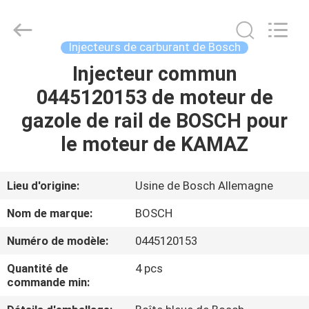
2026
Wuxi
Welben
Auto
Parts
Injecteurs de carburant de Bosch
Co.,LTD.
All
Rights
Injecteur commun
MAISON
Reserved.
0445120153 de moteur de
PRODUITS
gazole de rail de BOSCH pour
le moteur de KAMAZ
AU
SUJET
Lieu d'origine:
Usine de Bosch Allemagne
DE
Nom de marque:
BOSCH
NOUS
Numéro de modèle:
0445120153
Quantité de
4 pcs
VISITE
commande min:
D'USINE