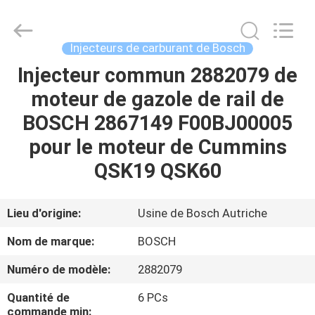
2026
Wuxi
Welben
Auto
Parts
Injecteurs de carburant de Bosch
Co.,LTD.
All
Rights
Injecteur commun 2882079 de
MAISON
Reserved.
moteur de gazole de rail de
PRODUITS
BOSCH 2867149 F00BJ00005
pour le moteur de Cummins
AU
QSK19 QSK60
SUJET
DE
Lieu d'origine:
Usine de Bosch Autriche
NOUS
Nom de marque:
BOSCH
Numéro de modèle:
2882079
VISITE
Quantité de
6 PCs
D'USINE
commande min: