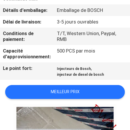
Détails d'emballage:
Emballage de BOSCH
CONTRÔLE
Délai de livraison:
3-5 jours ouvrables
DE
QUALITÉ
Conditions de
T/T, Western Union, Paypal,
paiement:
RMB
CONTACTEZ-
Capacité
500 PCS par mois
d'approvisionnement:
NOUS
Le point fort:
,
Injecteurs de Bosch
injecteur de diesel de bosch
DEMANDEZ
UNE
MEILLEUR PRIX
CITATION
PLAN
DU