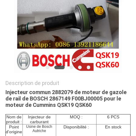
SITE
PRIVACY
POLICY
Description de produit
Injecteur commun 2882079 de moteur de gazole
de rail de BOSCH 2867149 F00BJ00005 pour le
moteur de Cummins QSK19 QSK60
Nom de
Injecteur de
MOQ :
6 PCS
produit :
carburant
Point
Usine de Bosch
Disponibilité :
En stock
Autriche
d'origine