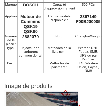
:
Marque
BOSCH
Capacité
500 PCs
:
d'approvisionnement
:
Appliion
Moteur de
L'autre modèle
2867149
:
disponible :
Cummins
F00BJ00005
QSK19
QSK60
Numéro
2882079
Port :
Changhaï/Ningbo
de la
pièce :
Type :
Injecteur de
Méthodes de la
Exprès : DHL,
carburant
livraison :
Fedex, SME,
commun de rail
UPS ou par
l'air/mer
Bec :
Méthodes de
T/T, Western
paiement :
Union, Paypal,
RMB
Image de produits :