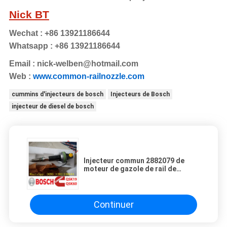
Nick BT
Wechat : +86 13921186644
Whatsapp : +86 13921186644
Email :
nick-welben@hotmail.com
Web :
www.common-railnozzle.com
cummins d'injecteurs de bosch
Injecteurs de Bosch
injecteur de diesel de bosch
Injecteur commun 2882079 de
moteur de gazole de rail de
BOSCH 2867149 F00BJ00005 pour
le moteur de Cummins QSK19
QSK60
Continuer