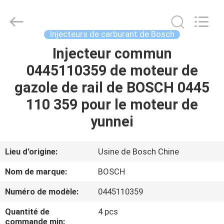
2026
Wuxi
Welben
Auto
Parts
Injecteurs de carburant de Bosch
Co.,LTD.
All
Rights
Injecteur commun
MAISON
Reserved.
0445110359 de moteur de
PRODUITS
gazole de rail de BOSCH 0445
110 359 pour le moteur de
AU
yunnei
SUJET
DE
Lieu d'origine:
Usine de Bosch Chine
NOUS
Nom de marque:
BOSCH
Numéro de modèle:
0445110359
VISITE
Quantité de
4 pcs
D'USINE
commande min: