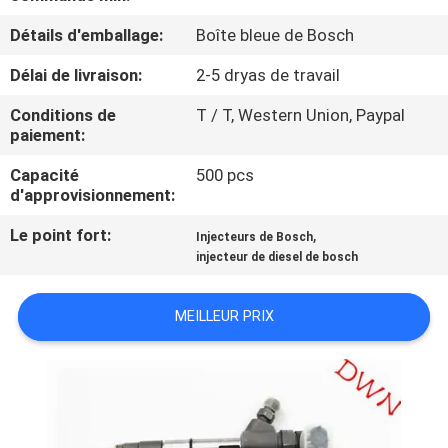
Détails d'emballage:
Boîte bleue de Bosch
CONTRÔLE
Délai de livraison:
2-5 dryas de travail
DE
QUALITÉ
Conditions de
T / T, Western Union, Paypal
paiement:
CONTACTEZ-
Capacité
500 pcs
d'approvisionnement:
NOUS
Le point fort:
,
Injecteurs de Bosch
injecteur de diesel de bosch
DEMANDEZ
UNE
MEILLEUR PRIX
CITATION
PLAN
DU