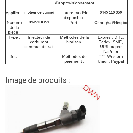
d'approvisionnement
:
Appliion :
moteur de yunnei
L'autre modèle
0445 110 359
disponible :
Numéro
0445110359
Port :
Changhaï/Ningbo
de la
pièce :
Type :
Injecteur de
Méthodes de la
Exprès : DHL,
carburant
livraison :
Fedex, SME,
commun de rail
UPS ou par
l'air/mer
Bec :
Méthodes de
T/T, Western
paiement :
Union, Paypal
Image de produits :