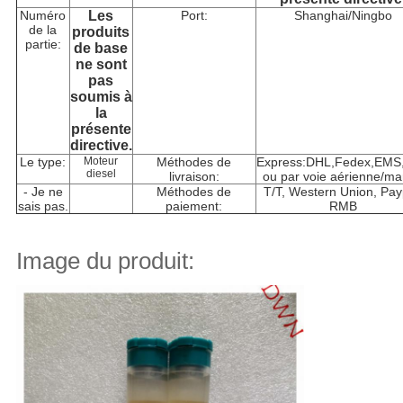
Numéro
Les
Port:
Shanghai/Ningbo
de la
produits
partie:
de base
ne sont
pas
soumis à
la
présente
directive.
Le type:
Moteur
Méthodes de
Express:DHL,Fedex,EMS
diesel
livraison:
ou par voie aérienne/ma
- Je ne
Méthodes de
T/T, Western Union, Pay
sais pas.
paiement:
RMB
Image du produit: