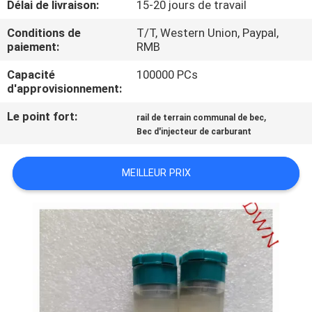
Délai de livraison:
15-20 jours de travail
CONTRÔLE
Conditions de
T/T, Western Union, Paypal,
paiement:
RMB
DE
Capacité
100000 PCs
QUALITÉ
d'approvisionnement:
Le point fort:
,
rail de terrain communal de bec
CONTACTEZ-
Bec d'injecteur de carburant
NOUS
MEILLEUR PRIX
DEMANDEZ
UNE
CITATION
PLAN
DU