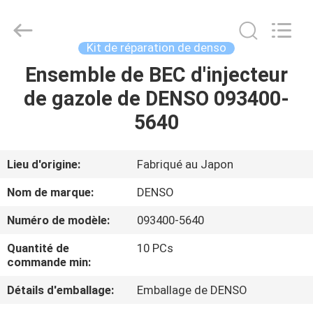
2026
Wuxi
Welben
Auto
Parts
Kit de réparation de denso
Co.,LTD.
All
Rights
Ensemble de BEC d'injecteur
MAISON
Reserved.
de gazole de DENSO 093400-
PRODUITS
5640
AU
Lieu d'origine:
Fabriqué au Japon
SUJET
Nom de marque:
DENSO
DE
Numéro de modèle:
093400-5640
NOUS
Quantité de
10 PCs
commande min:
VISITE
Détails d'emballage:
Emballage de DENSO
D'USINE