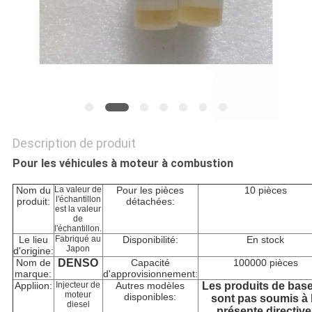
SITE
PRIVACY
POLICY
Description de produit
Pour les véhicules à moteur à combustion
Nom du
La valeur de
Pour les pièces
10 pièces
l'échantillon
produit:
détachées:
est la valeur
de
l'échantillon.
Le lieu
Fabriqué au
Disponibilité:
En stock
Japon
d'origine:
Nom de
DENSO
Capacité
100000 pièces
marque:
d'approvisionnement:
Appliion:
Injecteur de
Autres modèles
Les produits de bas
moteur
disponibles:
sont pas soumis à 
diesel
présente directive