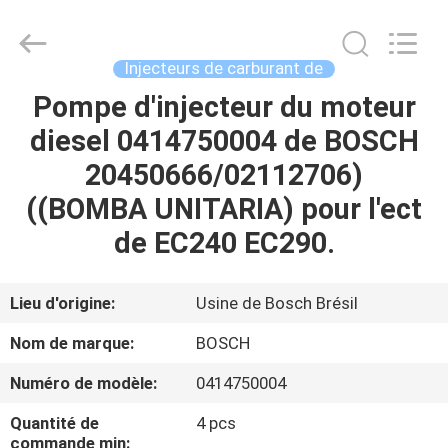
2026
Wuxi
Welben
Auto
Parts
Injecteurs de carburant de
Co.,LTD.
All
Rights
Pompe d'injecteur du moteur
MAISON
Reserved.
diesel 0414750004 de BOSCH
PRODUITS
20450666/02112706)
((BOMBA UNITARIA) pour l'ect
AU
de EC240 EC290.
SUJET
DE
Lieu d'origine:
Usine de Bosch Brésil
NOUS
Nom de marque:
BOSCH
Numéro de modèle:
0414750004
VISITE
Quantité de
4 pcs
D'USINE
commande min: