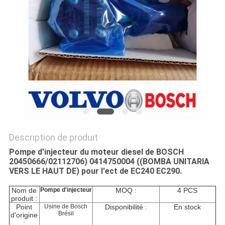
SITE
PRIVACY
POLICY
Description de produit
Pompe d'injecteur du moteur diesel de BOSCH
20450666/02112706) 0414750004 ((BOMBA UNITARIA
VERS LE HAUT DE) pour l'ect de EC240 EC290.
Nom de
Pompe d'injecteur
MOQ :
4 PCS
produit :
Point
Usine de Bosch
Disponibilité :
En stock
Brésil
d'origine
: