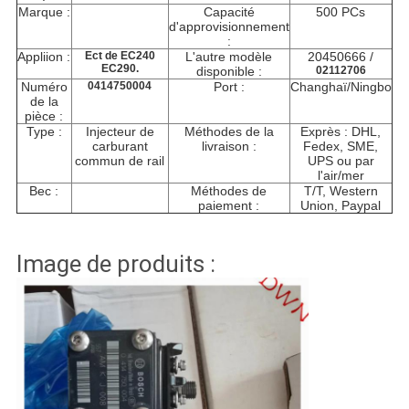
Marque :
Capacité
500 PCs
d'approvisionnement
:
Appliion :
Ect de EC240
L'autre modèle
20450666 /
EC290.
disponible :
02112706
Numéro
0414750004
Port :
Changhaï/Ningbo
de la
pièce :
Type :
Injecteur de
Méthodes de la
Exprès : DHL,
carburant
livraison :
Fedex, SME,
commun de rail
UPS ou par
l'air/mer
Bec :
Méthodes de
T/T, Western
paiement :
Union, Paypal
Image de produits :