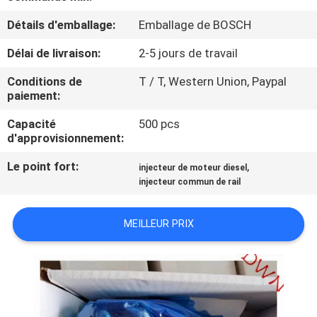
Détails d'emballage:
Emballage de BOSCH
CONTRÔLE
Délai de livraison:
2-5 jours de travail
DE
QUALITÉ
Conditions de
T / T, Western Union, Paypal
paiement:
CONTACTEZ-
Capacité
500 pcs
d'approvisionnement:
NOUS
Le point fort:
,
injecteur de moteur diesel
injecteur commun de rail
DEMANDEZ
UNE
MEILLEUR PRIX
CITATION
PLAN
DU